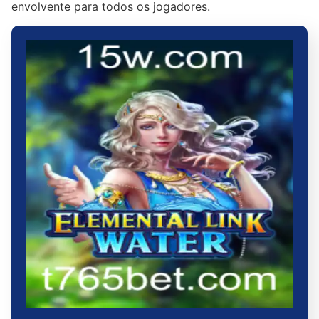
envolvente para todos os jogadores.