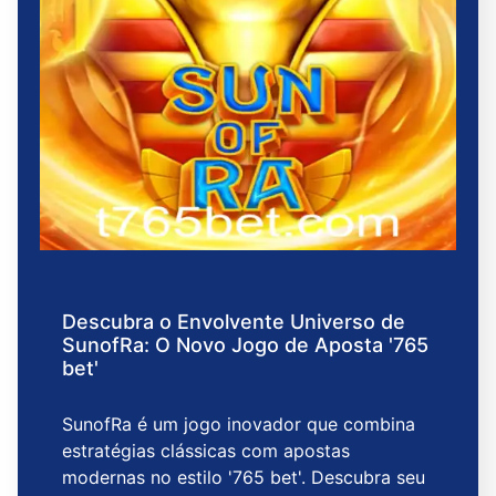
Descubra o Envolvente Universo de
SunofRa: O Novo Jogo de Aposta '765
bet'
SunofRa é um jogo inovador que combina
estratégias clássicas com apostas
modernas no estilo '765 bet'. Descubra seu