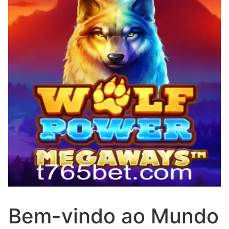
Bem-vindo ao Mundo