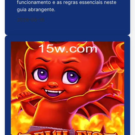
funcionamento e as regras essenciais neste
guia abrangente.
2026-06-18