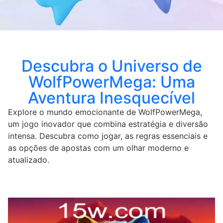
Descubra o Universo de
WolfPowerMega: Uma
Aventura Inesquecível
Explore o mundo emocionante de WolfPowerMega,
um jogo inovador que combina estratégia e diversão
intensa. Descubra como jogar, as regras essenciais e
as opções de apostas com um olhar moderno e
atualizado.