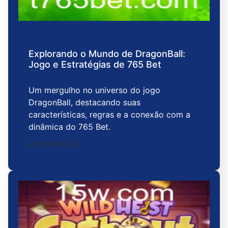
Explorando o Mundo de DragonBall:
Jogo e Estratégias de 765 Bet
Um mergulho no universo do jogo
DragonBall, destacando suas
características, regras e a conexão com a
dinâmica do 765 Bet.
2026-08-03