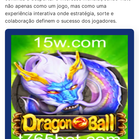
não apenas como um jogo, mas como uma
experiência interativa onde estratégia, sorte e
colaboração definem o sucesso dos jogadores.