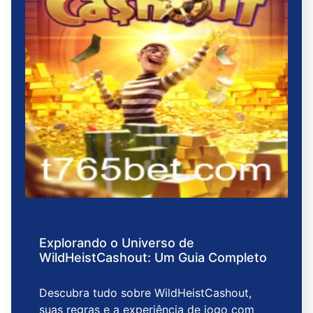
Explorando o Universo de
WildHeistCashout: Um Guia Completo
Descubra tudo sobre WildHeistCashout,
suas regras e a experiência de jogo com