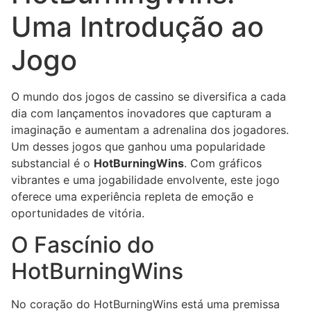
Uma Introdução ao
Jogo
O mundo dos jogos de cassino se diversifica a cada
dia com lançamentos inovadores que capturam a
imaginação e aumentam a adrenalina dos jogadores.
Um desses jogos que ganhou uma popularidade
substancial é o
HotBurningWins
. Com gráficos
vibrantes e uma jogabilidade envolvente, este jogo
oferece uma experiência repleta de emoção e
oportunidades de vitória.
O Fascínio do
HotBurningWins
No coração do HotBurningWins está uma premissa