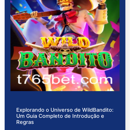
Explorando o Universo de WildBandito:
Um Guia Completo de Introdução e
Regras