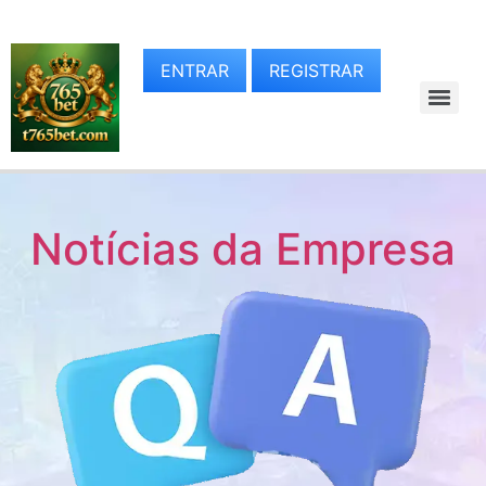
ENTRAR
REGISTRAR
Notícias da Empresa