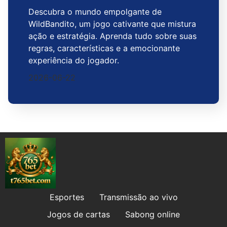
Descubra o mundo empolgante de
WildBandito, um jogo cativante que mistura
ação e estratégia. Aprenda tudo sobre suas
regras, características e a emocionante
experiência do jogador.
2026-06-22
Esportes
Transmissão ao vivo
Jogos de cartas
Sabong online