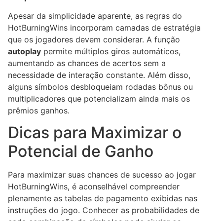
Apesar da simplicidade aparente, as regras do
HotBurningWins incorporam camadas de estratégia
que os jogadores devem considerar. A função
autoplay
permite múltiplos giros automáticos,
aumentando as chances de acertos sem a
necessidade de interação constante. Além disso,
alguns símbolos desbloqueiam rodadas bônus ou
multiplicadores que potencializam ainda mais os
prêmios ganhos.
Dicas para Maximizar o
Potencial de Ganho
Para maximizar suas chances de sucesso ao jogar
HotBurningWins, é aconselhável compreender
plenamente as tabelas de pagamento exibidas nas
instruções do jogo. Conhecer as probabilidades de