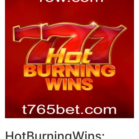
HotBurningWins: